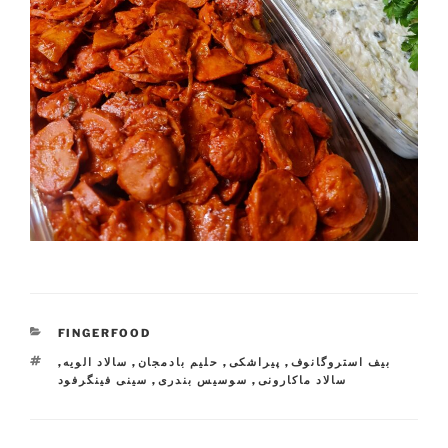
CATEGORIES
FINGERFOOD
TAGS
بیف استروگانوف
,
پیراشکی
,
حلیم بادمجان
,
سالاد الویه
,
سالاد ماکارونی
,
سوسیس بندری
,
سینی فینگرفود