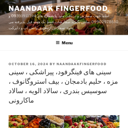
Skip
NAANDAAK FINGERFOOD
to
لطفا جهت سفارش و دریافت منو، با شماره های 09391911394 و
content
09902978610 تماس بگیرید.سفارشات فقط یک هفته قبل پذیرفته می
شود. سفارش از طریق واتس اپ و دایر‌کت
Menu
POSTED
OCTOBER 16, 2024
BY
NAANDAAKFINGERFOOD
ON
سینی های فینگرفود، پیراشکی ، سینی
مزه ، حلیم بادمجان ، بیف استروگانوف ،
سوسیس بندری ، سالاد الویه ، سالاد
ماکارونی