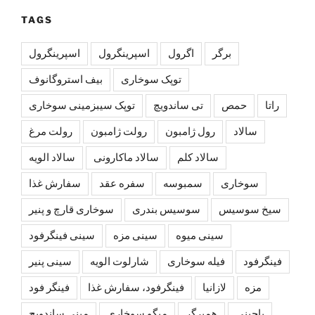
TAGS
برگر
اگرول
اسپرینگرول
اسپرينگرول
توپک سوخاری
بیف استروگانوف
راتا
حمص
تی ساندویچ
توپک سیبزمینی سوخاری
سالاد
رول ژامبون
رولت ژامبون
رولت مرغ
سالاد کلم
سالاد ماکارونی
سالاد الویه
سوخاری
سمبوسه
سفره عقد
سفارش غذا
سیخ سوسیس
سوسیس بندری
سوخاری قارچ و پنیر
سینی میوه
سینی مزه
سینی فینگرفود
فینگرفود
فیله سوخاری
شارلوت الويه
سینی پنیر
مزه
لازانیا
فینگرفود، سفارش غذا
فینگر فود
پاچینی
همبرگر
میگو سوخاری
مینی ساندویچ