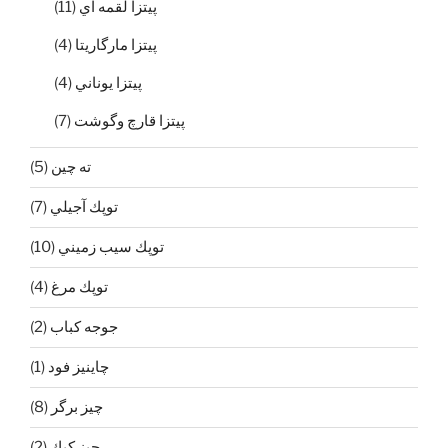
پيتزا لقمه اي
(11)
پيتزا مارگاريتا
(4)
پيتزا يوناني
(4)
‌پیتزا قارچ و‌گوشت
(7)
ته چين
(5)
توپك آجيلي
(7)
توپك سيب زميني
(10)
توپك مرغ
(4)
جوجه كباب
(2)
چاينيز فود
(1)
چيز برگر
(8)
چيز كيك
(2)