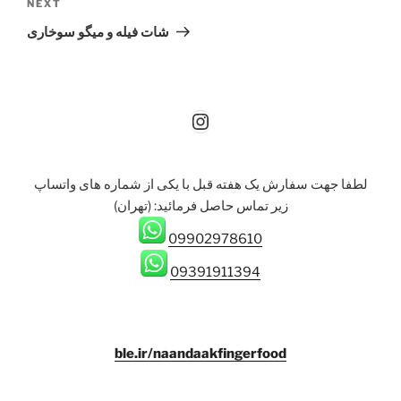
Next
NEXT
Post
شات فیله و میگو سوخاری
Instagram
لطفا جهت سفارش یک هفته قبل با یکی از شماره های واتساپ
زیر تماس حاصل فرمائيد: (تهران)
09902978610
09391911394
ble.ir/naandaakfingerfood