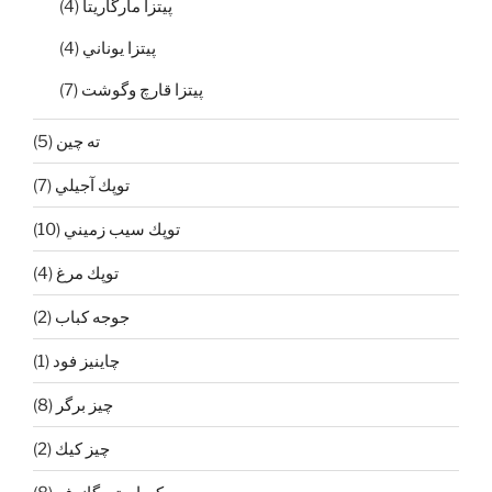
پيتزا مارگاريتا
(4)
پيتزا يوناني
(4)
‌پیتزا قارچ و‌گوشت
(7)
ته چين
(5)
توپك آجيلي
(7)
توپك سيب زميني
(10)
توپك مرغ
(4)
جوجه كباب
(2)
چاينيز فود
(1)
چيز برگر
(8)
چيز كيك
(2)