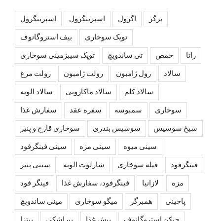
برگر
اگرول
اسپرینگرول
اسپرينگرول
توپک سوخاری
بیف استروگانوف
راتا
حمص
تی ساندویچ
توپک سیبزمینی سوخاری
سالاد
رول ژامبون
رولت ژامبون
رولت مرغ
سالاد کلم
سالاد ماکارونی
سالاد الویه
سوخاری
سمبوسه
سفره عقد
سفارش غذا
سیخ سوسیس
سوسیس بندری
سوخاری قارچ و پنیر
سینی میوه
سینی مزه
سینی فینگرفود
فینگرفود
فیله سوخاری
شارلوت الويه
سینی پنیر
مزه
لازانیا
فینگرفود، سفارش غذا
فینگر فود
پاچینی
همبرگر
میگو سوخاری
مینی ساندویچ
چیکن استروگانوف
پیش غذا
پیراشکی
پیتزا