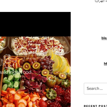
 (تهران)
ble
h
Search
for:
RECENT POS