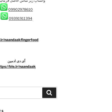
واتساپ زیر تماس حاصل فرمائيد:
09902978610
09391911394
.ir/naandaakfingerfood
آی دی ادمین
ttps://ble.ir/naandaak
Search
TS