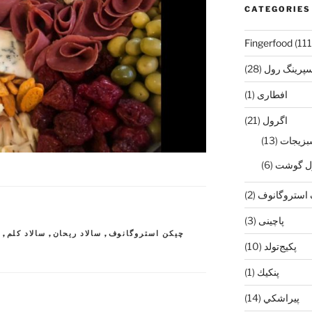
CATEGORIES
Fingerfood
(111
سپرينگ رول
(28)
افطاری
(1)
اگرول
(21)
بزيجات
(13)
ل گوشت
(6)
 استروگانوف
(2)
پاچینی
(3)
چیکن استروگانوف
,
سالاد ریحان
,
سالاد کلم
,
س
پکیج‌تولد
(10)
پنكيك
(1)
پيراشكي
(14)