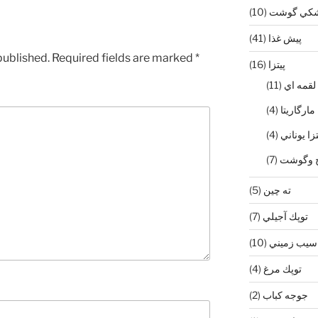
شكي گوشت
(10)
پيش غذا
(41)
published.
Required fields are marked
*
پیتزا
(16)
 لقمه اي
(11)
 مارگاريتا
(4)
تزا يوناني
(4)
رچ و‌گوشت
(7)
ته چين
(5)
توپك آجيلي
(7)
سيب زميني
(10)
توپك مرغ
(4)
جوجه كباب
(2)