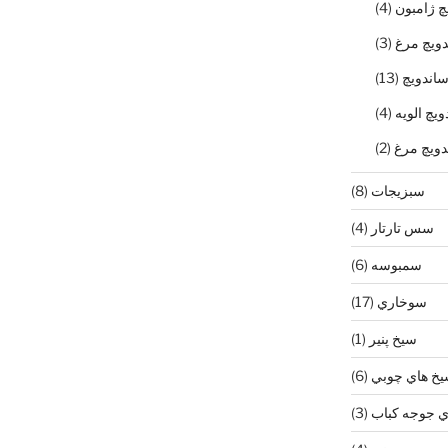
چ ژامبون
(4)
ويچ مرغ
(3)
ساندويچ
(13)
يچ الويه
(4)
دويچ مرغ
(2)
سبزيجات
(8)
سس تارتار
(4)
سمبوسه
(6)
سوخاري
(17)
سيخ پنير
(1)
خ هاي چوبي
(6)
 جوجه كباب
(3)