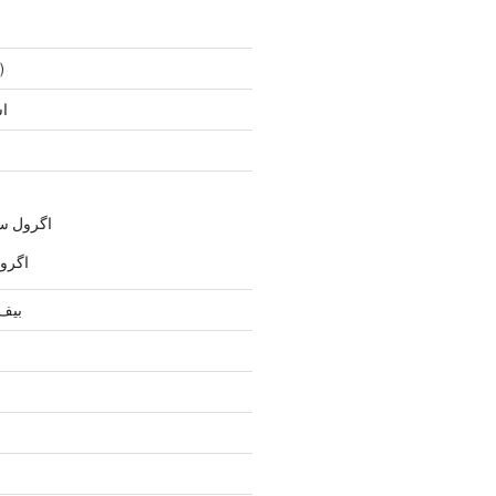
)
ا
اگرول س
اگرو
بيف