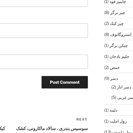
چاينيز فود
(1)
چيز برگر
(8)
چيز كيك
(2)
استروگانوف
(8)
چیکن برگر
(1)
حليم بادجان
(1)
حمص
(2)
دسر
(9)
دسر انار
(2)
سر عربی
(5)
دلمه
(1)
NEXT
Next
رول املت
(1)
Post
سوسیس بندری ، سالاد ماکارونی، کشک
کیک
رول ژامبون
(13)