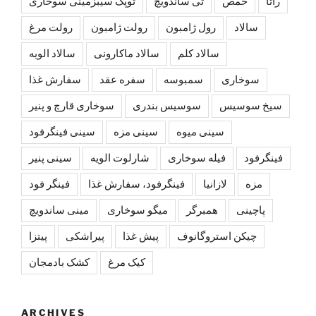
راتا
حمص
تی ساندویچ
توپک سیبزمینی سوخاری
سالاد
رول ژامبون
رولت ژامبون
رولت مرغ
سالاد کلم
سالاد ماکارونی
سالاد الویه
سوخاری
سمبوسه
سفره عقد
سفارش غذا
سیخ سوسیس
سوسیس بندری
سوخاری قارچ و پنیر
سینی میوه
سینی مزه
سینی فینگرفود
فینگرفود
فیله سوخاری
شارلوت الويه
سینی پنیر
مزه
لازانیا
فینگرفود، سفارش غذا
فینگر فود
پاچینی
همبرگر
میگو سوخاری
مینی ساندویچ
چیکن استروگانوف
پیش غذا
پیراشکی
پیتزا
کیک مرغ
کشک بادمجان
ARCHIVES