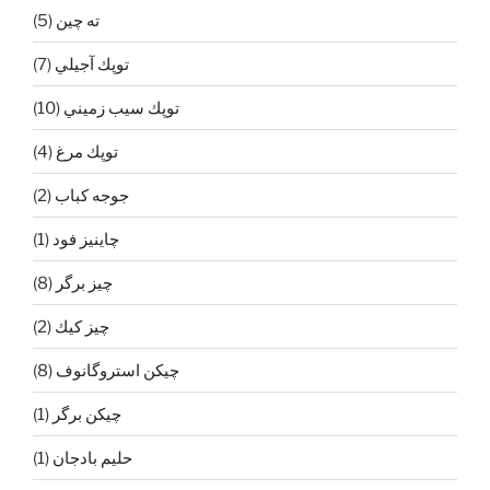
ته چين
(5)
توپك آجيلي
(7)
توپك سيب زميني
(10)
توپك مرغ
(4)
جوجه كباب
(2)
چاينيز فود
(1)
چيز برگر
(8)
چيز كيك
(2)
چيكن استروگانوف
(8)
چیکن برگر
(1)
حليم بادجان
(1)