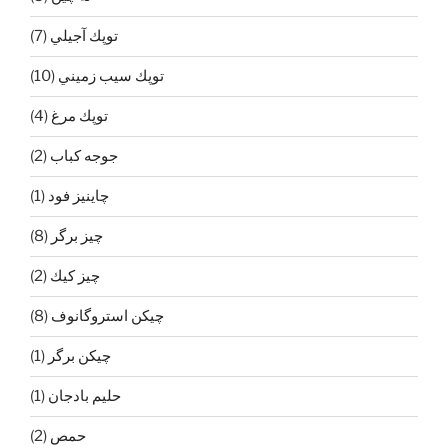
توپك آجيلي
(7)
توپك سيب زميني
(10)
توپك مرغ
(4)
جوجه كباب
(2)
چاينيز فود
(1)
چيز برگر
(8)
چيز كيك
(2)
چيكن استروگانوف
(8)
چیکن برگر
(1)
حليم بادجان
(1)
حمص
(2)