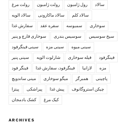
سالاد
رول ژامبون
رولت ژامبون
رولت مرغ
سالاد کلم
سالاد ماکارونی
سالاد الویه
سوخاری
سمبوسه
سفره عقد
سفارش غذا
سیخ سوسیس
سوسیس بندری
سوخاری قارچ و پنیر
سینی میوه
سینی مزه
سینی فینگرفود
فینگرفود
فیله سوخاری
شارلوت الويه
سینی پنیر
مزه
لازانیا
فینگرفود، سفارش غذا
فینگر فود
پاچینی
همبرگر
میگو سوخاری
مینی ساندویچ
چیکن استروگانوف
پیش غذا
پیراشکی
پیتزا
کیک مرغ
کشک بادمجان
ARCHIVES