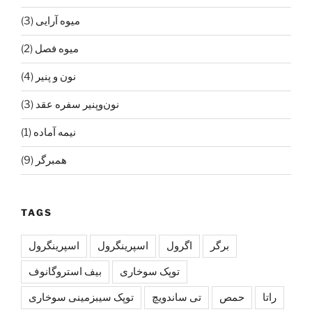
میوه آرایی
(3)
میوه فصل
(2)
نون و پنیر
(4)
نون‌و‌پنیر سفره عقد
(3)
نیمه آماده
(1)
همبرگر
(9)
TAGS
برگر
اگرول
اسپرینگرول
اسپرينگرول
توپک سوخاری
بیف استروگانوف
راتا
حمص
تی ساندویچ
توپک سیبزمینی سوخاری