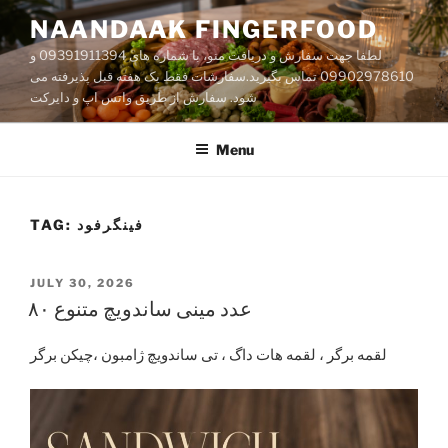
Skip
NAANDAAK FINGERFOOD
to
لطفا جهت سفارش و دریافت منو، با شماره های 09391911394 و
content
09902978610 تماس بگیرید.سفارشات فقط یک هفته قبل پذیرفته می
شود. سفارش از طریق واتس اپ و دایر‌کت
Menu
فینگرفود
TAG:
POSTED
JULY 30, 2026
ON
۸۰ عدد مینی ساندویچ متنوع
لقمه برگر ، لقمه هات داگ ، تی ساندویچ ژامبون ،چیکن برگر