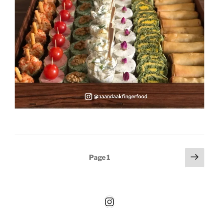
Posts
Next
Page
1
page
pagination
Instagram