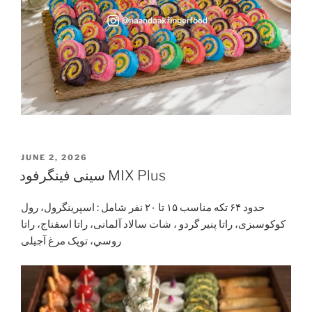
POSTED
JUNE 2, 2026
ON
سینی فینگرفود MIX Plus
حدود ۶۴ تکه مناسب ۱۵ تا ۲۰ نفر شامل : اسپرینگرول، رول
کوکوسبزی، راتا پنیر گردو ، شات سالاد آلمانی، راتا اسفناج، راتا
روسي، توپک مرغ آجیلی