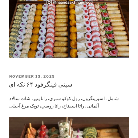
POSTED
NOVEMBER 13, 2025
ON
سینی فینگرفود ۶۴ تکه ای
شامل : اسپرینگرول، رول کوکو سبزی، راتا پنیر، شات سالاد
آلمانی، راتا اسفناج، راتا روسي، توپک مرغ آجیلی